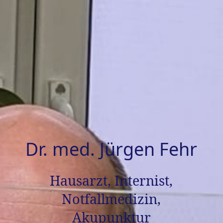
Dr. med. Jürgen Fehr
Hausarzt, Internist,
Notfallmedizin,
Akupunktur